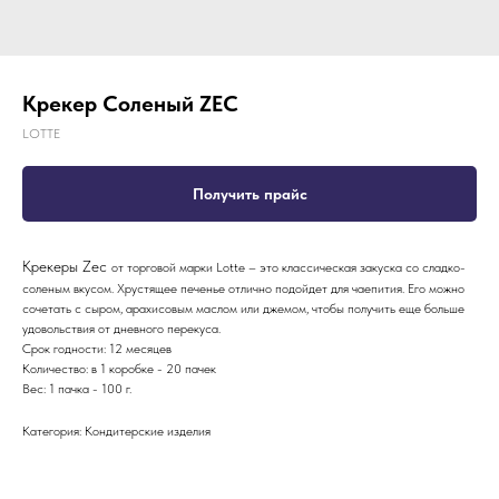
Крекер Соленый ZEC
LOTTE
Получить прайс
Крекеры Zec
от торговой марки Lotte – это классическая закуска со сладко-
соленым вкусом. Хрустящее печенье отлично подойдет для чаепития. Его можно
сочетать с сыром, арахисовым маслом или джемом, чтобы получить еще больше
удовольствия от дневного перекуса.
Срок годности: 12 месяцев
Количество: в 1 коробке - 20 пачек
Вес: 1 пачка - 100 г.
Категория: Кондитерские изделия